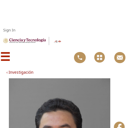
Sign In
|
☰
‹ Investigación