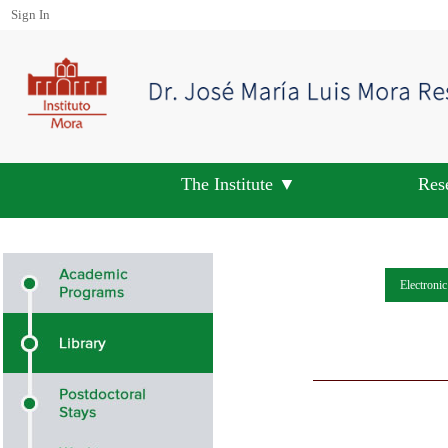
Sign In
The Institute ▼
Res
Electroni