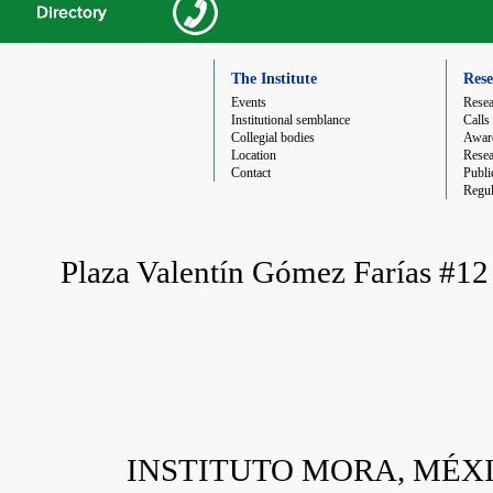
The Institute
Rese
Events
Resea
Institutional semblance
Calls
Collegial bodies
Award
Location
Resea
Contact
Publi
Regul
Plaza Valentín Gómez Farías #
INSTITUTO MORA, MÉXICO 