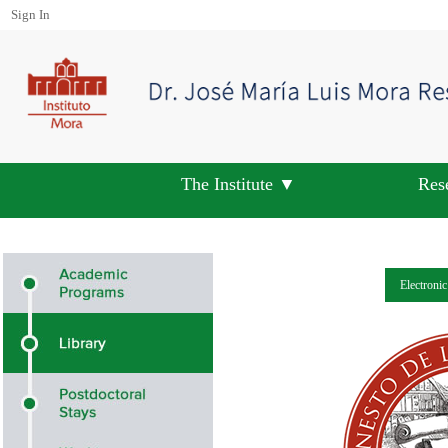
Sign In
The Institute ▼
Res
Electroni