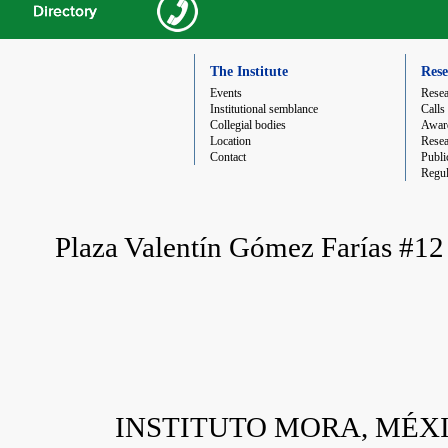
The Institute
Rese
Events
Resea
Institutional semblance
Calls
Collegial bodies
Award
Location
Resea
Contact
Publi
Regul
Plaza Valentín Gómez Farías #
INSTITUTO MORA, MÉXICO 