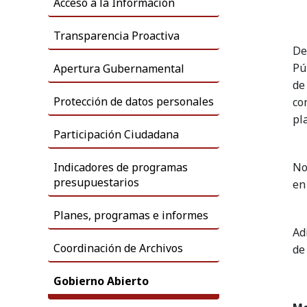
​Acceso a la Información
Transparencia Proactiva
De
Pú
Apertura Gubernamental
de
Protección de datos personales
co
pl
Participación Ciudadana
Indicadores de programas
No
presupuestarios
en 
Planes, programas e informes
Ad
Coordinación de Archivos
de
Gobierno Abierto