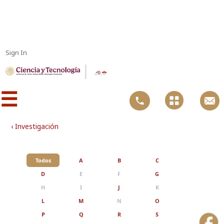
Sign In
|
☰
‹ Investigación
Todos
A
B
C
D
E
F
G
H
I
J
K
L
M
N
O
P
Q
R
S