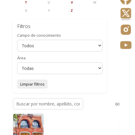
T
U
V
W
X
Y
Z
Filtros
Campo de conocimiento
Área
Limpiar filtros
60